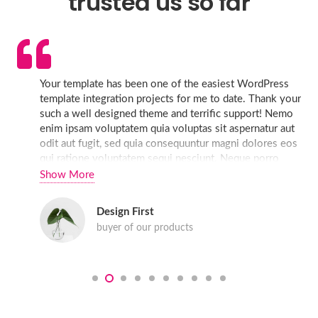
trusted us so far
Your template has been one of the easiest WordPress
template integration projects for me to date. Thank your
such a well designed theme and terrific support! Nemo
enim ipsam voluptatem quia voluptas sit aspernatur aut
odit aut fugit, sed quia consequuntur magni dolores eos
qui ratione voluptatem sequi nesciunt. Neque porro
quisquam est, qui dolorem ipsum quia dolor sit amet,
Show More
consectetur, adipisci velit.
Design First
buyer of our products